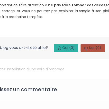
L
mportant de faire attention à
ne pas faire tomber cet accesso
 serrage, et vous ne pourrez pas exploiter la sangle à son plei
 à la prochaine tempête.
blog vous a-t-il été utile?
Oui
(0)
Non
(0)
dans:
Installation d'une voile d'ombrage
issez un commentaire