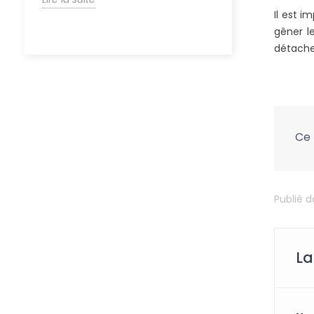
Il est i
gêner le
détache
Ce 
Publié 
La