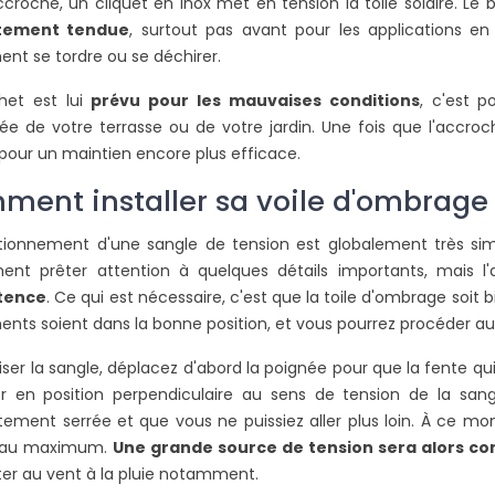
ccroche, un cliquet en inox met en tension la toile solaire. Le
tement tendue
, surtout pas avant pour les applications en 
ent se tordre ou se déchirer.
het est lui
prévu pour les mauvaises conditions
, c'est p
e de votre terrasse ou de votre jardin. Une fois que l'accro
 pour un maintien encore plus efficace.
ent installer sa voile d'ombrage 
tionnement d'une sangle de tension est globalement très simple
DUE EXTÉRIEURE
COMMENT COUVRIR UNE
ent prêter attention à quelques détails importants, mais 
 CONTRE LE
PERGOLA POUR SE PROTÉGER
tence
. Ce qui est nécessaire, c'est que la toile d'ombrage soit 
PLUIE
DE LA PLUIE ET DU SOLEIL ?
ents soient dans la bonne position, et vous pourrez procéder au
24752 vues
liser la sangle, déplacez d'abord la poignée pour que la fente qu
frais est un besoin
Pour réduire la luminosité, les
L
ser en position perpendiculaire au sens de tension de la sangl
 on habite une
sensations de chaleur ou pour
m
ement serrée et que vous ne puissiez aller plus loin. À ce mom
e. Grâce à la toile
agrandir votre espace vie,
i
t au maximum.
Une grande source de tension sera alors co
n’hésitez pas à intégrer sur...
l
ter au vent à la pluie notamment.
Lire la suite