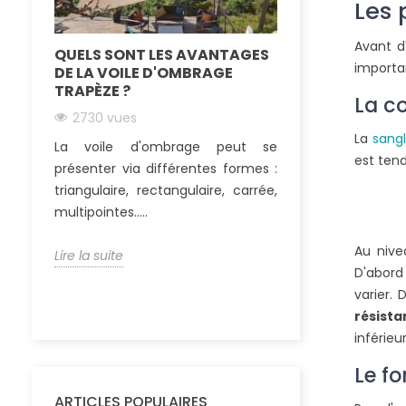
Les 
Avant d
QUELS SONT LES AVANTAGES
COMMENT FIX
importan
DE LA VOILE D'OMBRAGE
PERGOLA EN B
TRAPÈZE ?
La co
2564 vues
2730 vues
De nombreux
La
sangl
La voile d'ombrage peut se
choisissent auj
est tend
présenter via différentes formes :
une pergola boi
triangulaire, rectangulaire, carrée,
terrasse. Ainsi, ils
multipointes.....
Lire la suite
Au nive
Lire la suite
D'abord 
varier.
résist
inférieu
Le f
ARTICLES POPULAIRES