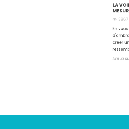
est...
LA VO
Lire la suite
MESURE
3867
En vous 
d'ombra
créer u
ressemble
Lire la s
Suivez-nous