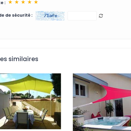
★
★
★
★
★
e :
e de sécurité :
les similaires