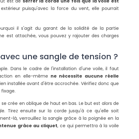
 but est de
serrer la corde une fois que la voile est
extérieur puisqu'avec la force du vent, elle pourrait
ourquoi il s'agit du garant de la solidité de la partie
che est attachée, vous pouvez y rajouter des charges
avec une sangle de tension ?
. Dans le cadre de l'installation d'une voile, il faut
POURQUOI CHOISIR
COMMENT INSTALLER
l'action en elle-même
ne nécessite aucune réelle
D'INSTALLER UNE VOILE
VOILE D'OMBRAGE SU
D'OMBRAGE RECTANGULAIRE
BALCON ?
bien installée avant d'être accrochée. Vérifiez donc que
5X4M DANS SON JARDIN ?
 fixage.
23379 vues
24316 vues
Faites de l’ombre sur vot
i se crée en oblique de haut en bas. Le but est alors de
a voile d’ombrage rectangulaire 5
en installant une voile d
e. Tirez ensuite sur la corde jusqu'à ce qu'elle soit
ètres par 4 mètres est
Suivez nos indications pour
ent-là, verrouillez la sangle grâce à la poignée en la
ndéniablement un des modèles
de la...
ntenue grâce au cliquet
, ce qui permettra à la voile
es plus demandés, elle...
Lire la suite