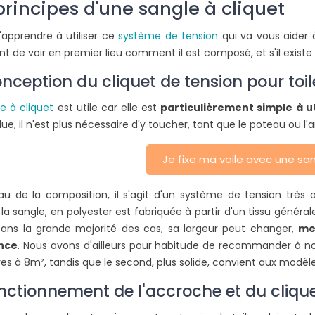
principes d'une sangle à cliquet
'apprendre à utiliser ce
système de tension
qui va vous aider
ER UNE
COMMENT UTILISER UNE
t de voir en premier lieu comment il est composé, et s'il existe 
OIS AU SOL ?
PINCE À SERTIR ?
nception du cliquet de tension pour toil
2191 vues
 propriétaires
Pour le sertissage des connecteurs
L
e à cliquet
est utile car elle est
particulièrement simple à ut
ourd'hui d'installer
de votre voile d'ombrage,
ue, il n'est plus nécessaire d'y toucher, tant que le poteau ou l'ar
s au sol pour leur
l'utilisation d'une pince est le choix
b
...
le plus logique....
d
Je fixe ma voile avec une san
Lire la suite
L
au de la composition, il s'agit d'un système de tension très a
la sangle, en polyester est fabriquée à partir d'un tissu génér
 Dans la grande majorité des cas, sa largeur peut changer,
me
ance
. Nous avons d'ailleurs pour habitude de recommander à no
res à 8m², tandis que le second, plus solide, convient aux modèl
onctionnement de l'accroche et du cliqu