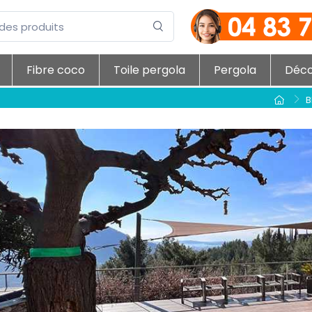
Fibre coco
Toile pergola
Pergola
Déc
B