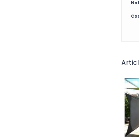
Not
Cod
Artic
LE
L’EMPLACEMENT D’UNE VOILE
D’OMBRAGE : UN HOMMAGE
RENDU À L’IMAGINATION
3713 vues
le
Les endroits où installer une voile
arvenir,
d’ombrage sont variés. Pour une
 fixer...
décoration extérieure harmonieuse, il