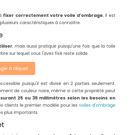
 à
fixer correctement votre voile d'ombrage
, il est
COMMENT TENDRE UNE TOILE
QUELLES SONT LES
plusieurs caractéristiques à connaître.
D'OMBRAGE ?
AUTORISATIONS
NÉCESSAIRES POUR U
e
2714 vues
PERGOLA ADOSSÉE ?
ors de l'installation de votre toile
2128 vues
iliser
, mais aussi pratique puisqu'une fois que la toile
d'ombrage, il est nécessaire de
bre sur lequel vous l'avez fixé reste solide.
Pour l'installation des p
ien la tendre pour améliorer sa
des carports, ce
urée de vie....
gle à cliquet
autorisations sont néc
Ces documents officiels..
ire la suite
ccessible puisqu'il est divisé en 2 parties seulement.
alement de couleur noire, même si cette propriété peut
Lire la suite
surant 25 ou 35 millimètres selon les besoins en
s clients le premier modèle pour les
voiles d'ombrage
es plus importants.
et