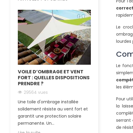
Pour l'a
correc
rapidem
Le croc
ombragé
lourdes
Comm
Le fonc
VOILE D’OMBRAGE ET VENT
LA TOILE TEN
simplem
FORT : QUELLES DISPOSITIONS
IMPERMÉABLE
compé
PRENDRE ?
SOLEIL ET LA 
les élém
29564 vues
24890 vues
Pour uti
Une toile d'ombrage installée
Passer l’été au 
la lais
solidement résiste au vent fort et
essentiel quand
complét
garantit une protection solaire
région ensoleillé
serran
permanente. Un...
tendue...
de résis
Lire la suite
Lire la suite