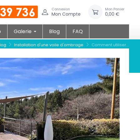
Connexion
Mon Panier
Mon Compte
0,00 €
o
Galerie
Blog
FAQ
log
Installation d'une voile d'ombrage
Comment utiliser...