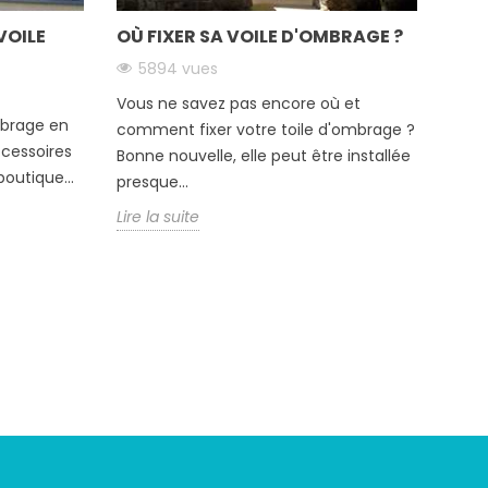
VOILE
OÙ FIXER SA VOILE D'OMBRAGE ?
QUE
D'O
5894 vues
11
Vous ne savez pas encore où et
mbrage en
Vous 
comment fixer votre toile d'ombrage ?
ccessoires
d'om
Bonne nouvelle, elle peut être installée
outique...
vous 
presque...
Lire 
Lire la suite