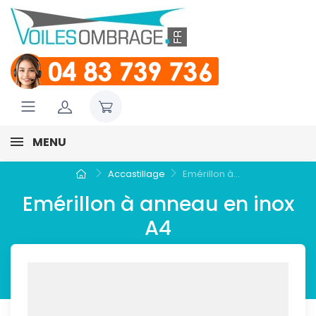
MENU
Accastillage
Emérillon à...
Emérillon à anneau en inox
A4