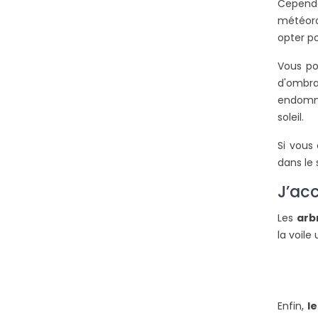
Cependa
météoro
opter po
Vous pou
d'ombra
endomma
soleil.
Si vous
dans le 
J’ac
Les
arb
la voile
Enfin,
l