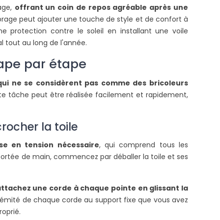
rage,
offrant un coin de repos agréable après une
mbrage peut ajouter une touche de style et de confort à
 protection contre le soleil en installant une voile
 tout au long de l'année.
tape par étape
qui ne se considèrent pas comme des bricoleurs
tte tâche peut être réalisée facilement et rapidement,
POURQUOI CHOISIR
COMMENT INSTALLER
D'INSTALLER UNE VOILE
VOILE D'OMBRAGE SU
rocher la toile
D'OMBRAGE RECTANGULAIRE
BALCON ?
5X4M DANS SON JARDIN ?
ise en tension nécessaire
, qui comprend tous les
23372 vues
24308 vues
à portée de main, commencez par déballer la toile et ses
Faites de l’ombre sur vot
a voile d’ombrage rectangulaire 5
en installant une voile d
ètres par 4 mètres est
Suivez nos indications pour
ttachez une corde à chaque pointe en glissant la
ndéniablement un des modèles
de la...
xtrémité de chaque corde au support fixe que vous avez
es plus demandés, elle...
oprié.
Lire la suite