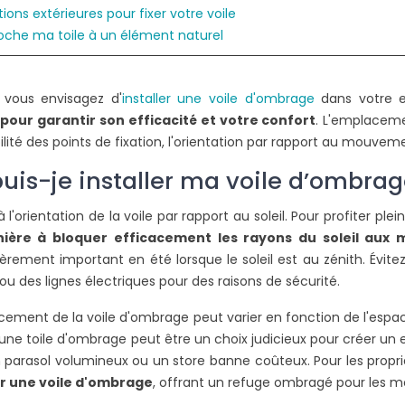
tions extérieures pour fixer votre voile
oche ma toile à un élément naturel
ER UNE
COMMENT UTILISER UNE
OIS AU SOL ?
PINCE À SERTIR ?
 vous envisagez d'
installer une voile d'ombrage
dans votre e
2188 vues
 pour garantir son efficacité et votre confort
. L'emplaceme
 propriétaires
Pour le sertissage des connecteurs
L
ilité des points de fixation, l'orientation par rapport au mouvement
ourd'hui d'installer
de votre voile d'ombrage,
s au sol pour leur
l'utilisation d'une pince est le choix
b
uis-je installer ma voile d’ombrag
...
le plus logique....
d
 l'orientation de la voile par rapport au soleil. Pour profiter 
Lire la suite
L
ière à bloquer efficacement les rayons du soleil aux 
ièrement important en été lorsque le soleil est au zénith. Évit
ou des lignes électriques pour des raisons de sécurité.
cement de la voile d'ombrage peut varier en fonction de l'espac
, une toile d'ombrage peut être un choix judicieux pour créer u
 parasol volumineux ou un store banne coûteux. Pour les proprié
er une voile d'ombrage
, offrant un refuge ombragé pour les m