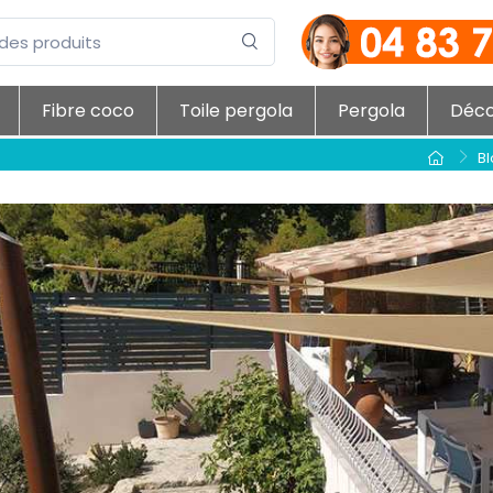
Fibre coco
Toile pergola
Pergola
Déc
B