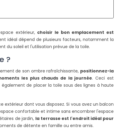
COMMENT TENDRE UNE TOILE
QUELLES SONT LES
D'OMBRAGE ?
AUTORISATIONS
NÉCESSAIRES POUR U
space extérieur,
choisir le bon emplacement est
2709 vues
PERGOLA ADOSSÉE ?
nt idéal dépend de plusieurs facteurs, notamment la
ors de l'installation de votre toile
2124 vues
 du soleil et l'utilisation prévue de la toile.
d'ombrage, il est nécessaire de
Pour l'installation des p
ien la tendre pour améliorer sa
e ?
des carports, ce
urée de vie....
autorisations sont néc
pleinement de son ombre rafraîchissante,
positionnez-la
Ces documents officiels..
ire la suite
moments les plus chauds de la journée
. Ceci est
ez également de placer la toile sous des lignes à haute
Lire la suite
e extérieur dont vous disposez. Si vous avez un balcon
n espace confortable et intime sans encombrer l'espace
taires de jardin,
la terrasse est l'endroit idéal pour
oments de détente en famille ou entre amis.