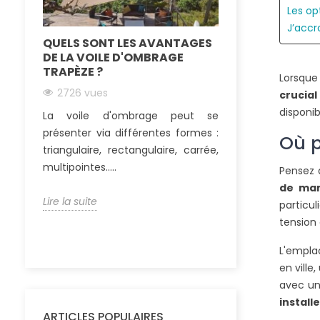
Les op
J’accr
QUELS SONT LES AVANTAGES
COMMENT FIX
DE LA VOILE D'OMBRAGE
PERGOLA EN B
TRAPÈZE ?
Lorsque
2561 vues
2726 vues
crucial
De nombreux
disponib
La voile d'ombrage peut se
choisissent auj
présenter via différentes formes :
une pergola boi
Où p
triangulaire, rectangulaire, carrée,
terrasse. Ainsi, ils
multipointes.....
Pensez à
Lire la suite
de man
Lire la suite
particul
tension 
L'empla
en ville
avec un
install
ARTICLES POPULAIRES