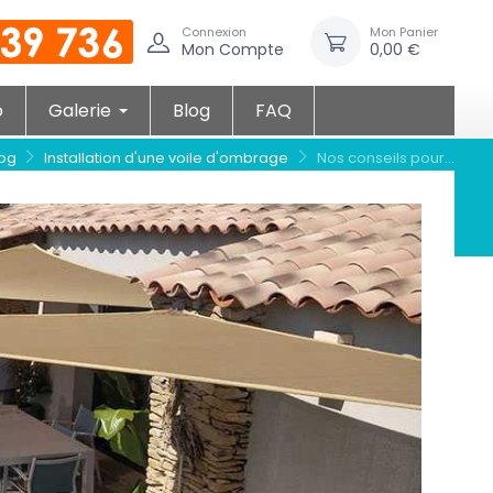
Connexion
Mon Panier
Mon Compte
0,00 €
o
Galerie
Blog
FAQ
log
Installation d'une voile d'ombrage
Nos conseils pour...