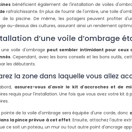
cines
bénéficient également de l'installation de voiles d'omb
de
rafraîchissante. En plus de fournir de l'ombre, une toile d'o
e de la piscine. De même, les potagers peuvent profiter d'une
ge au-dessus des cultures, assurant ainsi un rendement optimal
stallation d’une voile d’ombrage é
er une voile d'ombrage
peut sembler intimidant pour ceux 
nnés
. Cependant, avec les bons conseils et les bons outils, ce
r les débutants.
DUE EXTÉRIEURE
COMMENT COUVRIR UNE
rez la zone dans laquelle vous allez acc
 CONTRE LE
PERGOLA POUR SE PROTÉGER
PLUIE
DE LA PLUIE ET DU SOLEIL ?
abord,
assurez-vous d'avoir le kit d'accroches et de m
24744 vues
res requis pour l'installation. Une fois que vous avez votre kit 
frais est un besoin
Pour réduire la luminosité, les
ires.
L
 on habite une
sensations de chaleur ou pour
m
pointe de la voile d'ombrage sera équipée d'une corde, donc
a
e. Grâce à la toile
agrandir votre espace vie,
i
ans la pince prévue à cet effet
. Ensuite, attachez l'autre e
n’hésitez pas à intégrer sur...
l
que ce soit un poteau, un mur ou tout autre point d'ancrage appr
Lire la suite