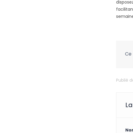
dispose
facilita
semaines
Ce 
Publié 
La
No