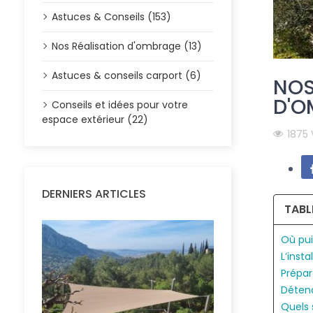
Astuces & Conseils (153)
Nos Réalisation d'ombrage (13)
Astuces & conseils carport (6)
NOS
D'O
Conseils et idées pour votre
espace extérieur (22)
1875
DERNIERS ARTICLES
TABL
Où pui
L’inst
Prépar
Détend
Quels 