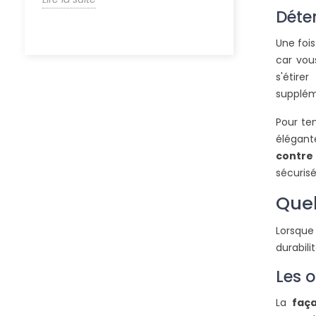
Déte
Une fois
car vou
s'étire
supplém
Pour ten
élégant
contre
sécurisé
Quel
Lorsque
durabili
Les o
La
faç