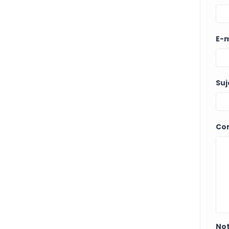
E-m
Suj
Co
Not