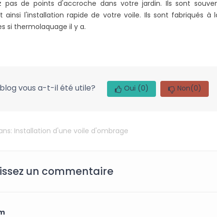
z pas de points d'accroche dans votre jardin. Ils sont sou
nt ainsi l'installation rapide de votre voile. Ils sont fabriqué
 si thermolaquage il y a.
blog vous a-t-il été utile?
Oui
(0)
Non
(0)
dans:
Installation d'une voile d'ombrage
issez un commentaire
m