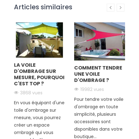
Articles similaires
 À
LA VOILE
COMMENT TENDRE
O
D'OMBRAGE SUR
ler
UNE VOILE
D
MESURE, POURQUOI
D'OMBRAGE ?
C'EST TOP ?
19982 vues
3868 vues
V
e
Pour tendre votre voile
e
En vous équipant d'une
d'ombrage en toute
c
toile d'ombrage sur
simplicité, plusieurs
to
mesure, vous pourrez
accessoires sont
Bo
créer un espace
disponibles dans votre
pe
ombragé qui vous
boutique...
pr