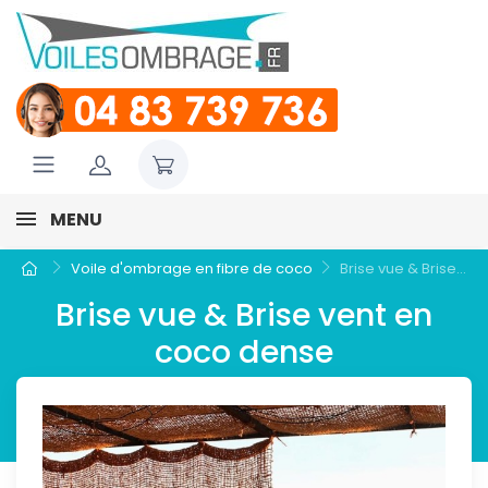
MENU
Voile d'ombrage en fibre de coco
Brise vue & Brise...
Brise vue & Brise vent en
coco dense