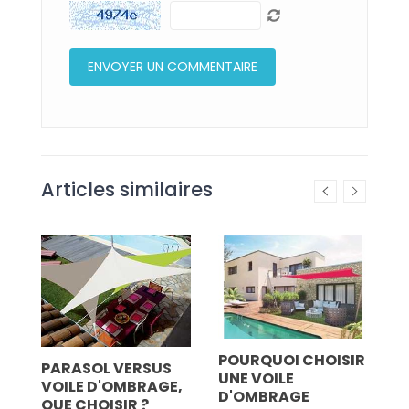
Articles similaires
IR
POURQUOI CHOISIR
z
PARASOL VERSUS
C
UNE VOILE
VOILE D'OMBRAGE,
D
D'OMBRAGE
QUE CHOISIR ?
J