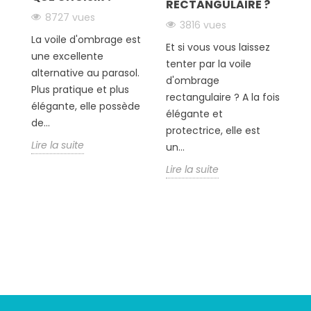
RECTANGULAIRE ?
T
8727 vues
3816 vues
!
La voile d'ombrage est
Et si vous vous laissez
En
une excellente
tenter par la voile
fo
alternative au parasol.
d'ombrage
de
Plus pratique et plus
rectangulaire ? A la fois
d
élégante, elle possède
élégante et
po
de...
protectrice, elle est
dé
Lire la suite
un...
Li
Lire la suite
Suivez-nous