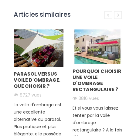
Articles similaires
IR
POURQUOI CHOISIR
z
PARASOL VERSUS
C
UNE VOILE
VOILE D'OMBRAGE,
D
D'OMBRAGE
QUE CHOISIR ?
J
RECTANGULAIRE ?
T
8727 vues
3816 vues
!
La voile d'ombrage est
Et si vous vous laissez
En
une excellente
tenter par la voile
fo
alternative au parasol.
d'ombrage
de
Plus pratique et plus
rectangulaire ? A la fois
d
élégante, elle possède