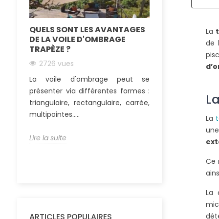
QUELS SONT LES AVANTAGES
COMMENT FIX
La
DE LA VOILE D'OMBRAGE
PERGOLA EN B
de 
TRAPÈZE ?
2561 vues
pis
2726 vues
d’
De nombreux
La voile d'ombrage peut se
choisissent auj
présenter via différentes formes :
une pergola boi
La
triangulaire, rectangulaire, carrée,
terrasse. Ainsi, ils
multipointes.....
La
t
Lire la suite
une
Lire la suite
ext
Ce 
ains
La 
mic
dét
ARTICLES POPULAIRES