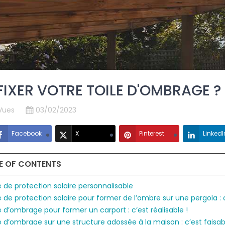
FIXER VOTRE TOILE D'OMBRAGE ?
Vues
03/02/2023
Facebook
X
Pinterest
LinkedI
E OF CONTENTS
le de protection solaire personnalisable
le de protection solaire pour former de l’ombre sur une pergola : c
le d’ombrage pour former un carport : c’est réalisable !
le d’ombrage sur une structure adossée à la maison : c’est faisab