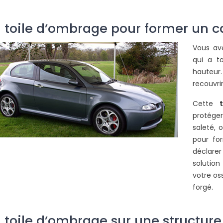
 toile d’ombrage pour former un car
Vous av
qui a t
hauteur
recouvrir
Cette
protéger
saleté, 
pour for
déclarer
solutio
votre os
forgé.
 toile d’ombrage sur une structure