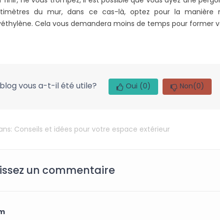
r finir, ne vous trompez, il est possible que vous ayez une per
timètres du mur, dans ce cas-là, optez pour la manière m
yéthylène. Cela vous demandera moins de temps pour former 
blog vous a-t-il été utile?
Oui
(0)
Non
(0)
dans:
Conseils et idées pour votre espace extérieur
issez un commentaire
m