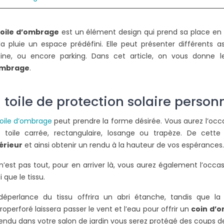
ER UNE
COMMENT UTILISER UNE
toile d’ombrage
est un élément design qui prend sa place en ex
OIS AU SOL ?
PINCE À SERTIR ?
la pluie un espace prédéfini. Elle peut présenter différents as
2188 vues
cine, ou encore parking. Dans cet article, on vous donne 
ombrage
.
 propriétaires
Pour le sertissage des connecteurs
L
ourd'hui d'installer
de votre voile d'ombrage,
s au sol pour leur
l'utilisation d'une pince est le choix
b
 toile de protection solaire person
...
le plus logique....
d
oile d’ombrage
peut prendre la forme désirée. Vous aurez l’occ
Lire la suite
L
 toile carrée, rectangulaire, losange ou trapèze. De cett
érieur
et ainsi obtenir un rendu à la hauteur de vos espérances
n’est pas tout, pour en arriver là, vous aurez également l’occas
i que le tissu.
déperlance du tissu offrira un abri étanche, tandis que la
roperforé laissera passer le vent et l’eau pour offrir un
coin d’o
endu dans votre salon de jardin vous serez protégé des coups de 