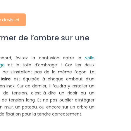
devis ici
ormer de l’ombre sur une
abord, évitez la confusion entre la
voile
ge
et la toile d’ombrage ! Car les deux
POURQUOI CHOISIR
COMMENT INSTALLER
D'INSTALLER UNE VOILE
VOILE D'OMBRAGE SU
ns ne s’installent pas de la même façon. La
D'OMBRAGE RECTANGULAIRE
BALCON ?
laire
est équipée à chaque embout d’un
5X4M DANS SON JARDIN ?
n inox. Sur ce dernier, il faudra y installer un
23372 vues
24308 vues
 de tension, c’est-à-dire un ridoir ou un
Faites de l’ombre sur vot
de tension long. Et ne pas oublier d’intégrer
a voile d’ombrage rectangulaire 5
en installant une voile d
n mur, un poteau, ou encore sur un arbre un
ètres par 4 mètres est
Suivez nos indications pour
de fixation pour la tendre correctement.
ndéniablement un des modèles
de la...
es plus demandés, elle...
Lire la suite