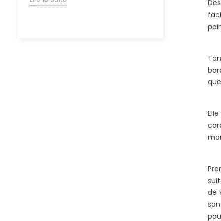
Des
fac
poi
Tan
bor
que
Ell
cor
mon
Pre
sui
de 
son
pou