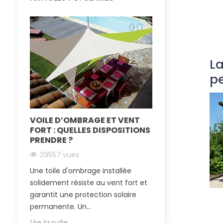
La
pe
VOILE D’OMBRAGE ET VENT
LA TOILE TEN
FORT : QUELLES DISPOSITIONS
IMPERMÉABLE
PRENDRE ?
SOLEIL ET LA 
29557 vues
24880 vues
Une toile d'ombrage installée
Passer l’été au 
solidement résiste au vent fort et
essentiel quand
garantit une protection solaire
région ensoleillé
permanente. Un...
tendue...
Lire la suite
Lire la suite