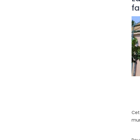
fa
Ce
mur