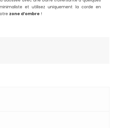
gola adossée avec une barre traversante à quelques
inimaliste et utilisez uniquement la corde en
votre
zone d’ombre
!