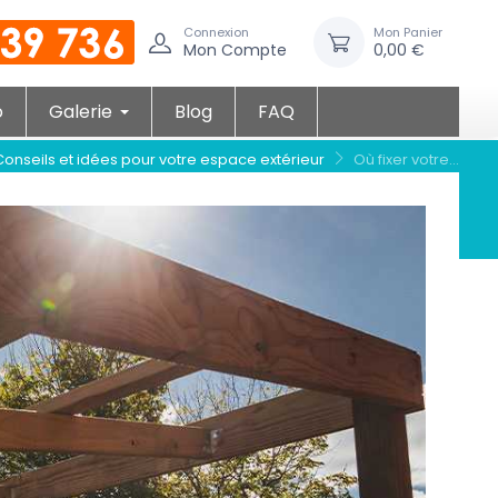
Connexion
Mon Panier
Mon Compte
0,00 €
o
Galerie
Blog
FAQ
Conseils et idées pour votre espace extérieur
Où fixer votre...