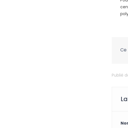
Pou
cen
pol
Ce 
Publié 
La
No