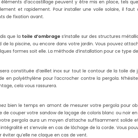
L
 éléments d’accastillage peuvent y être mis en place, tels q
ilement et rapidement. Pour installer une voile solaire, il fau
nts de fixation avant.
dis que la
toile d’ombrage
s’installe sur des structures métall
d de la piscine, ou encore dans votre jardin. Vous pouvez atta
lques formes soit elle. La méthode d’installation pour ce type d
e sera constituée d’œillet inox sur tout le contour de la toile d
de en polyéthylène pour l’accrocher contre la pergola. N’hési
tage, cela vous rassurera.
nez bien le temps en amont de mesurer votre pergola pour ob
te de couper votre sandow de laçage de coloris blanc ou noir e
votre pergola aura un moyen d’attache suffisamment solide et 
 intégralité et s’envole en cas de lâchage de la corde. Vous 
r éviter qu’elle ne claque en cas de vent.