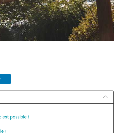
n
’est possible !
le !