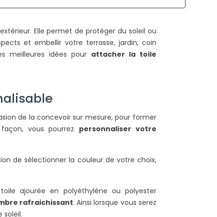
COMMENT TENDRE UNE TOILE
QUELLES SONT LES
térieur. Elle permet de protéger du soleil ou
D'OMBRAGE ?
AUTORISATIONS
pects et embellir votre terrasse, jardin, coin
NÉCESSAIRES POUR U
2709 vues
les meilleures idées pour
attacher la toile
PERGOLA ADOSSÉE ?
ors de l'installation de votre toile
2124 vues
d'ombrage, il est nécessaire de
Pour l'installation des p
ien la tendre pour améliorer sa
nalisable
des carports, ce
urée de vie....
autorisations sont néc
asion de la concevoir sur mesure, pour former
Ces documents officiels..
ire la suite
e façon, vous pourrez
personnaliser votre
.
Lire la suite
ion de sélectionner la couleur de votre choix,
 toile ajourée en polyéthylène ou polyester
mbre rafraichissant
. Ainsi lorsque vous serez
soleil.