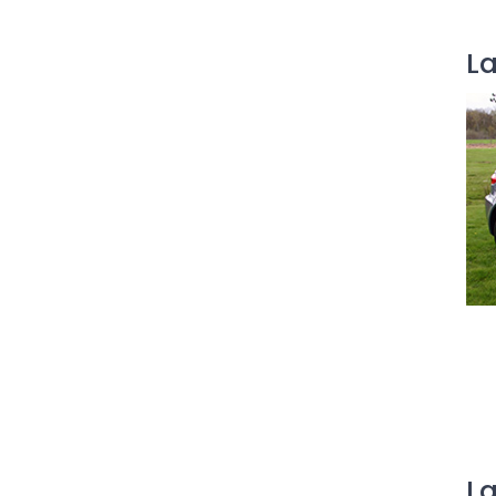
La
La