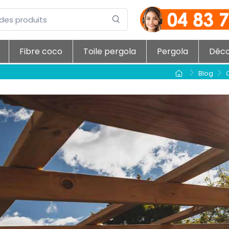
Fibre coco
Toile pergola
Pergola
Déc
Blog