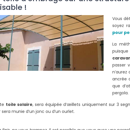
isable !
Vous dét
soyez r
pour pe
La méth
puisque
carava
passer v
n’aurez 
ancrée d
que d’at
pergola.
tte
toile solaire
, sera équipée d’œillets uniquement sur 3 segm
 sera munie d’un jonc ou d’un ourlet.