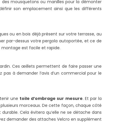
ire la suite
ue des mousquetons ou manilles pour la démonter
t définir son emplacement ainsi que les différents
iques ou en bois déjà présent sur votre terrasse, au
cher par-dessus votre pergola autoportée, et ce de
e montage est facile et rapide.
e jardin. Ces œillets permettent de faire passer une
tez pas à demander l’avis d’un commercial pour le
tenir une
toile d’ombrage sur mesure
. Et par la
n plusieurs morceaux. De cette façon, chaque côté
durable. Cela évitera qu’elle ne se détache dans
pouvez demander des attaches Velcro en supplément