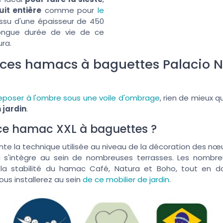
it entière
comme pour
le
tissu d'une épaisseur de 450
longue durée de vie de ce
ra.
 ces hamacs à baguettes Palacio N
eposer à l'ombre sous une voile d'ombrage
, rien de mieux 
 jardin
.
 ce hamac XXL à baguettes ?
ente la technique utilisée au niveau de la décoration des n
ui s'intègre au sein de nombreuses terrasses. Les nombr
 la stabilité du hamac Café, Natura et Boho, tout en 
ous installerez au sein
de ce mobilier de jardin
.