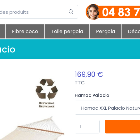
Fibre coco
Toile pergola
Pergola
Déc
acio
169,90 €
TTC
Hamac Palacio