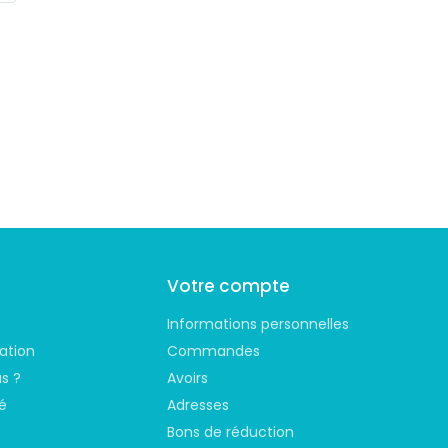
Votre compte
Informations personnelles
sation
Commandes
s ?
Avoirs
é
Adresses
Bons de réduction