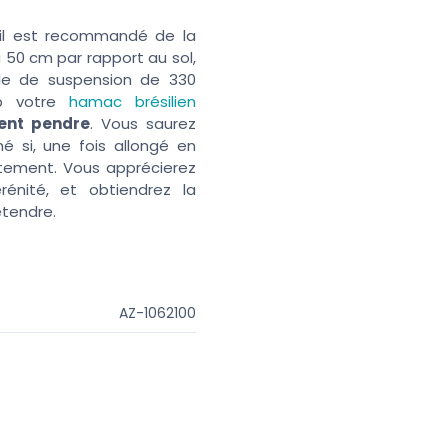
n, il est recommandé de la
à 50 cm par rapport au sol,
le de suspension de 330
p votre
hamac brésilien
ment pendre
. Vous saurez
hé si, une fois allongé en
aitement. Vous apprécierez
rénité, et obtiendrez la
étendre.
AZ-1062100