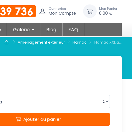
Connexion
Mon Panier
Mon Compte
0,00 €
o
Galerie
Blog
FAQ
Aménagement extérieur
Hamac
Hamac XXL à...
Ajouter au panier