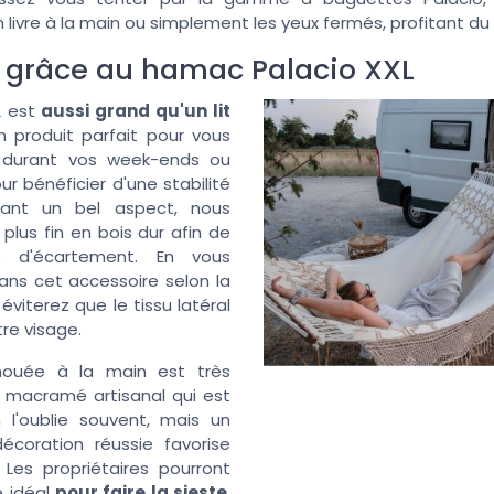
 livre à la main ou simplement les yeux fermés, profitant du
 grâce au hamac Palacio XXL
L
est
aussi grand qu'un lit
'un produit parfait pour vous
e durant vos week-ends ou
r bénéficier d'une stabilité
dant un bel aspect, nous
 plus fin en bois dur afin de
s d'écartement. En vous
ns cet accessoire selon la
 éviterez que le tissu latéral
tre visage.
nouée à la main est très
 macramé artisanal qui est
 l'oublie souvent, mais un
coration réussie favorise
Les propriétaires pourront
e idéal
pour faire la sieste
,