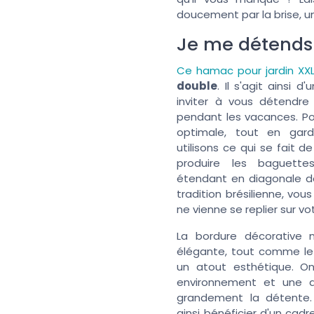
doucement par la brise, un
Je me détends
Ce hamac pour jardin XX
double
. Il s'agit ainsi d
inviter à vous détendr
pendant les vacances. Pou
optimale, tout en gar
utilisons ce qui se fait de
produire les baguette
étendant en diagonale da
tradition brésilienne, vous
ne vienne se replier sur vo
La bordure décorative 
élégante, tout comme le
un atout esthétique. On
environnement et une dé
grandement la détente. 
ainsi bénéficier d'un cadr