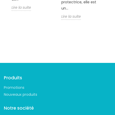
protectrice, elle est
dé
Lire la suite
un...
Li
Lire la suite
Suivez-nous
Produits
Promotions
Nouveaux produits
Notre société