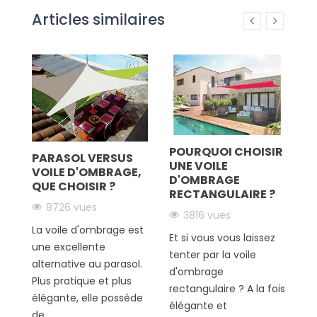
Articles similaires
IR
POURQUOI CHOISIR
z
PARASOL VERSUS
C
UNE VOILE
VOILE D'OMBRAGE,
D
D'OMBRAGE
QUE CHOISIR ?
J
RECTANGULAIRE ?
T
8726 vues
3816 vues
!
La voile d'ombrage est
Et si vous vous laissez
En
une excellente
tenter par la voile
fo
alternative au parasol.
d'ombrage
de
Plus pratique et plus
rectangulaire ? A la fois
d
élégante, elle possède
élégante et
po
de...