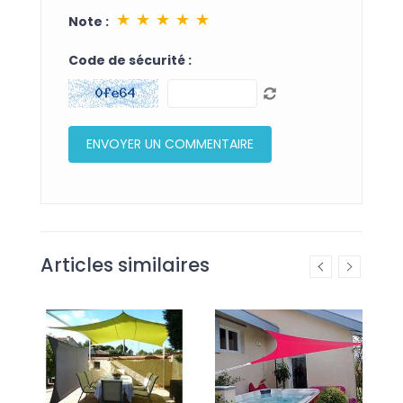
★
★
★
★
★
Note :
Code de sécurité :
Articles similaires
 À