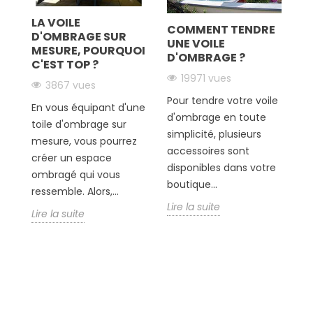
LA VOILE
COMMENT TENDRE
O
D'OMBRAGE SUR
ler
UNE VOILE
D
MESURE, POURQUOI
D'OMBRAGE ?
C'EST TOP ?
19971 vues
3867 vues
V
e
Pour tendre votre voile
e
En vous équipant d'une
d'ombrage en toute
c
toile d'ombrage sur
simplicité, plusieurs
to
mesure, vous pourrez
accessoires sont
Bo
créer un espace
disponibles dans votre
pe
ombragé qui vous
boutique...
pr
ressemble. Alors,...
Lire la suite
Li
Lire la suite
Suivez-nous