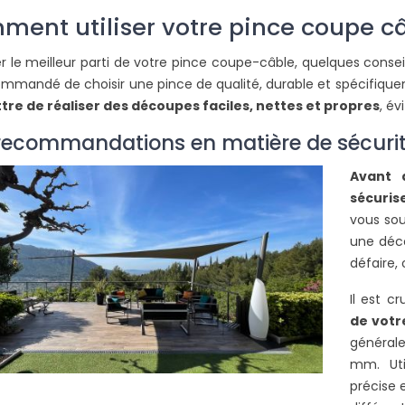
ent utiliser votre pince coupe câ
er le meilleur parti de votre pince coupe-câble, quelques conseils
ommandé de choisir une pince de qualité, durable et spécifiqu
re de réaliser des découpes faciles, nettes et propres
, év
recommandations en matière de sécuri
Avant d
sécuri
DUE EXTÉRIEURE
COMMENT COUVRIR UNE
vous sou
 CONTRE LE
PERGOLA POUR SE PROTÉGER
une déc
PLUIE
DE LA PLUIE ET DU SOLEIL ?
défaire, 
24744 vues
Il est c
frais est un besoin
Pour réduire la luminosité, les
L
de votr
 on habite une
sensations de chaleur ou pour
m
général
e. Grâce à la toile
agrandir votre espace vie,
i
mm. Uti
n’hésitez pas à intégrer sur...
l
précise 
Lire la suite