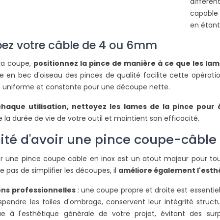
différe
L
capable 
en étant 
ez votre câble de 4 ou 6mm
 la coupe,
positionnez la pince de manière à ce que les la
e en bec d'oiseau des pinces de qualité facilite cette opérati
n uniforme et constante pour une découpe nette.
haque utilisation, nettoyez les lames de la pince pour é
 la durée de vie de votre outil et maintient son efficacité.
ilité d'avoir une pince coupe-câble 
r une pince coupe cable en inox est un atout majeur pour tout
 pas de simplifier les découpes, il
améliore également l'esthét
ions professionnelles
: une coupe propre et droite est essentiell
spendre les toiles d'ombrage, conservent leur intégrité struct
ue à l'esthétique générale de votre projet, évitant des sur