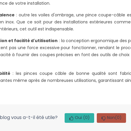
nce de votre installation.
alence
: outre les voiles d'ombrage, une pince coupe-câble est
en inox. Que ce soit pour des installations extérieures comm
intérieurs, cet outil est indispensable.
ion et facilité d'utilisation
: la conception ergonomique des pi
tent pas une force excessive pour fonctionner, rendant le proc
acité à fournir des coupes précises en font des outils de choix
ilité
: les pinces coupe câble de bonne qualité sont fabriqué
antes même après de nombreuses utilisations, garantissant ainsi
blog vous a-t-il été utile?
Oui
(0)
Non
(0)