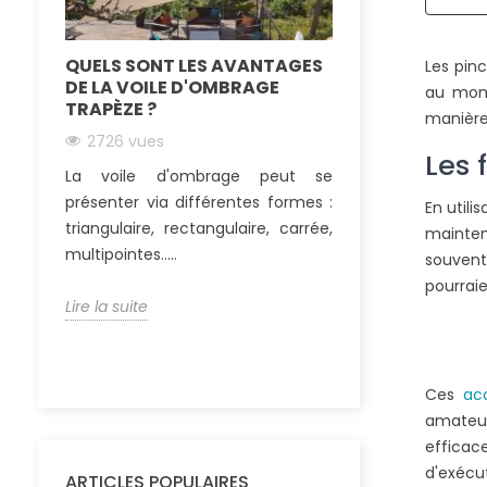
QUELS SONT LES AVANTAGES
COMMENT FIX
Les pin
DE LA VOILE D'OMBRAGE
PERGOLA EN B
au mom
TRAPÈZE ?
manière 
2561 vues
2726 vues
De nombreux
Les 
La voile d'ombrage peut se
choisissent auj
présenter via différentes formes :
une pergola boi
En util
triangulaire, rectangulaire, carrée,
terrasse. Ainsi, ils
mainteni
multipointes.....
souvent 
Lire la suite
pourraie
Lire la suite
Ces
acc
amateur
efficace
d'exécut
ARTICLES POPULAIRES