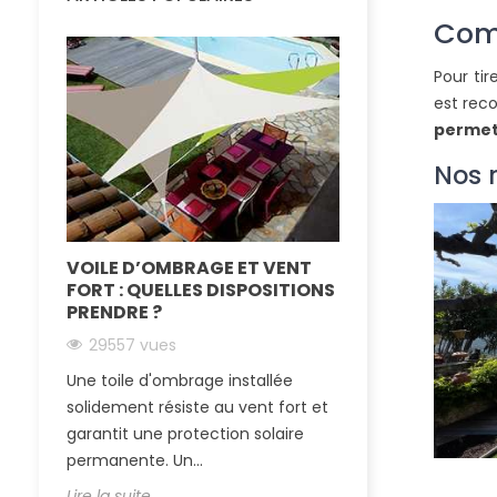
Comm
Pour tir
est rec
permett
Nos 
VOILE D’OMBRAGE ET VENT
LA TOILE TEN
FORT : QUELLES DISPOSITIONS
IMPERMÉABLE
PRENDRE ?
SOLEIL ET LA 
29557 vues
24880 vues
Une toile d'ombrage installée
Passer l’été au 
solidement résiste au vent fort et
essentiel quand
garantit une protection solaire
région ensoleillé
permanente. Un...
tendue...
Lire la suite
Lire la suite