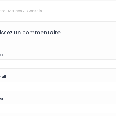
dans:
Astuces & Conseils
issez un commentaire
m
ail
et