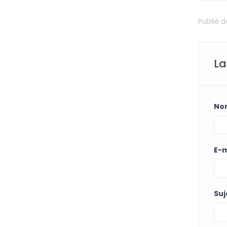
Publié 
La
No
E-m
Suj