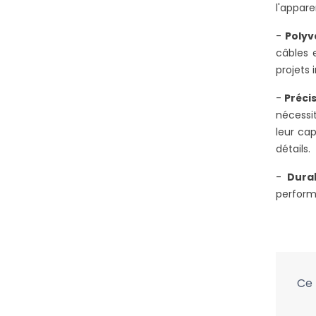
l'appare
-
Polyv
câbles 
projets 
-
Précis
nécessi
leur cap
détails.
-
Durab
perform
Ce 