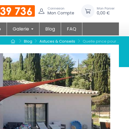
Connexion
Mon Panier
Mon Compte
0,00 €
o
Galerie
Blog
FAQ
Blog
Astuces & Conseils
Quelle pince pour...