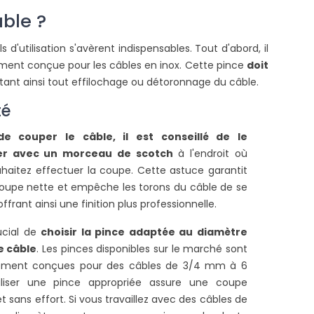
ble ?
 d'utilisation s'avèrent indispensables. Tout d'abord, il
ement conçue pour les câbles en inox. Cette pince
doit
itant ainsi tout effilochage ou détoronnage du câble.
té
e couper le câble, il est conseillé de le
ser avec un morceau de scotch
à l'endroit où
POURQUOI CHOISIR
COMMENT INSTALLER
haitez effectuer la coupe. Cette astuce garantit
D'INSTALLER UNE VOILE
VOILE D'OMBRAGE SU
D'OMBRAGE RECTANGULAIRE
BALCON ?
oupe nette et empêche les torons du câble de se
5X4M DANS SON JARDIN ?
offrant ainsi une finition plus professionnelle.
23372 vues
24308 vues
Faites de l’ombre sur vot
rucial de
choisir la pince adaptée au diamètre
a voile d’ombrage rectangulaire 5
en installant une voile d
e câble
. Les pinces disponibles sur le marché sont
ètres par 4 mètres est
Suivez nos indications pour
ement conçues pour des câbles de 3/4 mm à 6
ndéniablement un des modèles
de la...
liser une pince appropriée assure une coupe
es plus demandés, elle...
et sans effort. Si vous travaillez avec des câbles de
Lire la suite