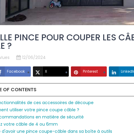
LLE PINCE POUR COUPER LES CÂB
E ?
 Vues
12/06/2024
Facebook
X
Pinterest
LinkedI
E OF CONTENTS
nctionnalités de ces accessoires de découpe
t utiliser votre pince coupe câble ?
ecommandations en matière de sécurité
z votre câble de 4 ou 6mm
ité d'avoir une pince coupe-câble dans sa boîte à outils