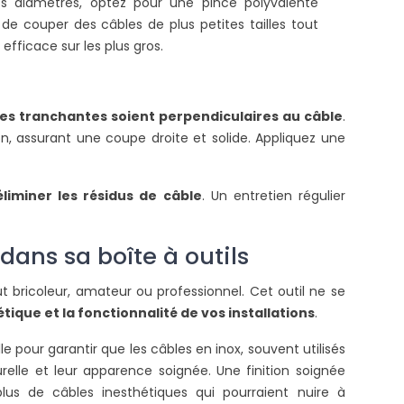
nts diamètres, optez pour une pince polyvalente
ire la suite
de couper des câbles de plus petites tailles tout
efficace sur les plus gros.
mes tranchantes soient perpendiculaires au câble
.
on, assurant une coupe droite et solide. Appliquez une
liminer les résidus de câble
. Un entretien régulier
dans sa boîte à outils
 bricoleur, amateur ou professionnel. Cet outil ne se
ique et la fonctionnalité de vos installations
.
e pour garantir que les câbles en inox, souvent utilisés
urelle et leur apparence soignée. Une finition soignée
plus de câbles inesthétiques qui pourraient nuire à