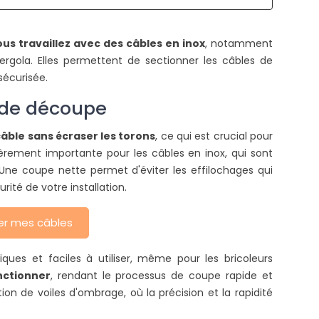
COMMENT TENDRE UNE TOILE
QUELLES SONT LES
ous travaillez avec des câbles en inox
, notamment
D'OMBRAGE ?
AUTORISATIONS
rgola. Elles permettent de sectionner les câbles de
NÉCESSAIRES POUR U
sécurisée.
2709 vues
PERGOLA ADOSSÉE ?
ors de l'installation de votre toile
s de découpe
2124 vues
d'ombrage, il est nécessaire de
Pour l'installation des p
ien la tendre pour améliorer sa
câble sans écraser les torons
, ce qui est crucial pour
des carports, ce
urée de vie....
ulièrement importante pour les câbles en inox, qui sont
autorisations sont néc
e. Une coupe nette permet d'éviter les effilochages qui
Ces documents officiels..
ire la suite
ité de votre installation.
Lire la suite
er mes câbles
es et faciles à utiliser, même pour les bricoleurs
nctionner
, rendant le processus de coupe rapide et
tion de voiles d'ombrage, où la précision et la rapidité