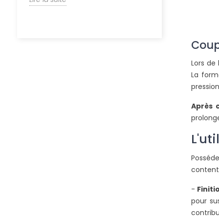
Coup
Lors de
La form
pressio
Après c
prolonge
L'ut
Posséde
contente
-
Finit
pour su
contrib