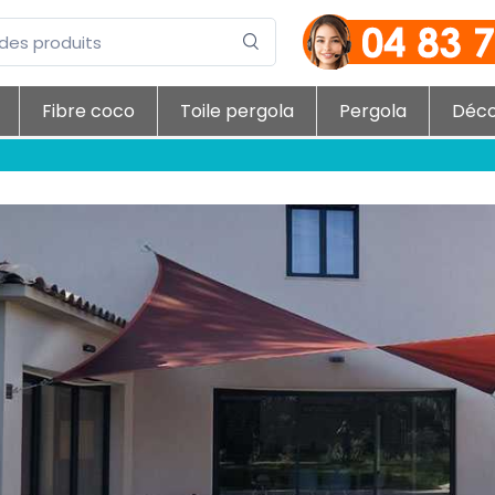
Fibre coco
Toile pergola
Pergola
Déc