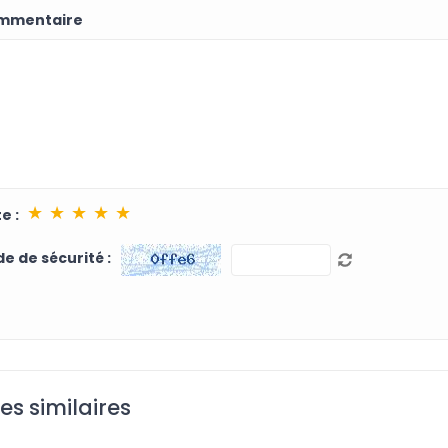
mmentaire
★
★
★
★
★
e :
e de sécurité :
les similaires