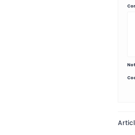
Co
Not
Cod
Artic