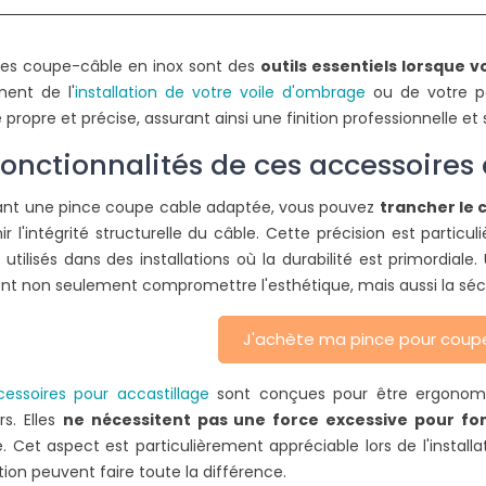
ER UNE
COMMENT UTILISER UNE
ces coupe-câble en inox sont des
outils essentiels lorsque v
OIS AU SOL ?
PINCE À SERTIR ?
ent de l'
installation de votre voile d'ombrage
ou de votre pe
propre et précise, assurant ainsi une finition professionnelle et 
2188 vues
 propriétaires
Pour le sertissage des connecteurs
L
fonctionnalités de ces accessoire
ourd'hui d'installer
de votre voile d'ombrage,
s au sol pour leur
l'utilisation d'une pince est le choix
b
isant une pince coupe cable adaptée, vous pouvez
trancher le 
...
le plus logique....
d
r l'intégrité structurelle du câble. Cette précision est partic
utilisés dans des installations où la durabilité est primordial
Lire la suite
L
nt non seulement compromettre l'esthétique, mais aussi la sécur
J'achète ma pince pour coup
essoires pour accastillage
sont conçues pour être ergonomiqu
s. Elles
ne nécessitent pas une force excessive pour fo
. Cet aspect est particulièrement appréciable lors de l'installa
ion peuvent faire toute la différence.