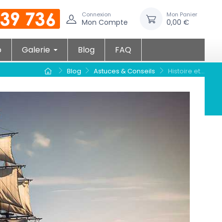
Connexion
Mon Panier
Mon Compte
0,00 €
o
Galerie
Blog
FAQ
Blog
Astuces & Conseils
Histoire et...