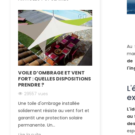
Au 
mar
de 
l'i
VOILE D’OMBRAGE ET VENT
LA TOILE TEN
FORT : QUELLES DISPOSITIONS
IMPERMÉABLE
PRENDRE ?
SOLEIL ET LA 
L
29557 vues
24880 vues
ex
Une toile d'ombrage installée
Passer l’été au 
L'i
solidement résiste au vent fort et
essentiel quand
au 
garantit une protection solaire
région ensoleillé
des
permanente. Un...
tendue...
esp
Lire la suite
Lire la suite