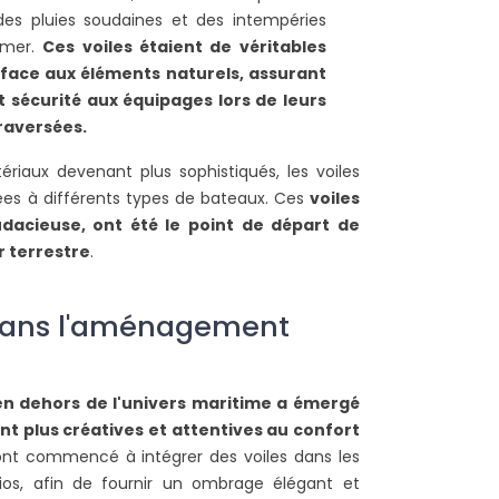
des pluies soudaines et des intempéries
 mer.
Ces voiles étaient de véritables
 face aux éléments naturels, assurant
t sécurité aux équipages lors de leurs
raversées.
ériaux devenant plus sophistiqués, les voiles
es à différents types de bateaux. Ces
voiles
udacieuse, ont été le point de départ de
POURQUOI CHOISIR
COMMENT INSTALLER
r terrestre
.
D'INSTALLER UNE VOILE
VOILE D'OMBRAGE SU
D'OMBRAGE RECTANGULAIRE
BALCON ?
 dans l'aménagement
5X4M DANS SON JARDIN ?
23372 vues
24308 vues
Faites de l’ombre sur vot
a voile d’ombrage rectangulaire 5
en installant une voile d
 en dehors de l'univers maritime a émergé
ètres par 4 mètres est
Suivez nos indications pour
t plus créatives et attentives au confort
ndéniablement un des modèles
de la...
s ont commencé à intégrer des voiles dans les
es plus demandés, elle...
Lire la suite
atios, afin de fournir un ombrage élégant et