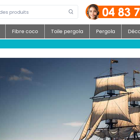
Fibre coco
Toile pergola
Pergola
Déc