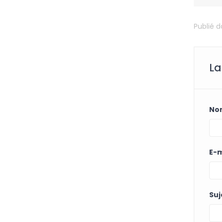
Publié 
La
No
E-m
Suj