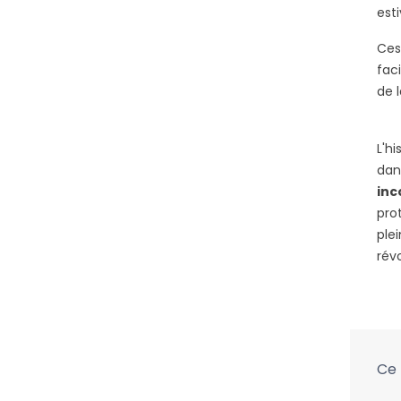
esti
Ce
fac
de 
L'h
dan
inc
pro
ple
rév
Ce 