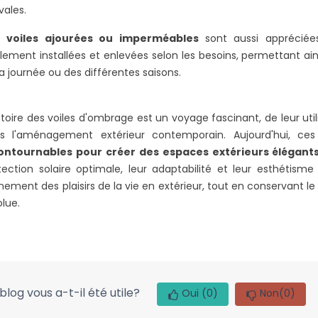
vales.
s
voiles ajourées ou imperméables
sont aussi appréciées
ilement installées et enlevées selon les besoins, permettant ai
la journée ou des différentes saisons.
istoire des voiles d'ombrage est un voyage fascinant, de leur util
s l'aménagement extérieur contemporain. Aujourd'hui, ce
ontournables pour créer des espaces extérieurs élégants
tection solaire optimale, leur adaptabilité et leur esthétisme
inement des plaisirs de la vie en extérieur, tout en conservant
olue.
blog vous a-t-il été utile?
Oui
(0)
Non
(0)