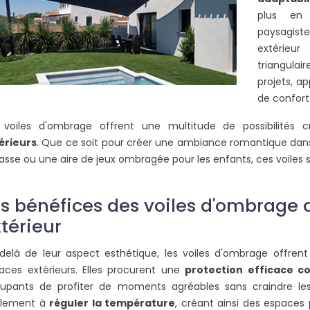
plus en p
paysagis
extérieu
triangulai
projets, a
de confort
 voiles d'ombrage offrent une multitude de possibilités 
érieurs
. Que ce soit pour créer une ambiance romantique dans
rasse ou une aire de jeux ombragée pour les enfants, ces voiles se
es bénéfices des voiles d'ombrag
térieur
delà de leur aspect esthétique, les voiles d'ombrage offre
aces extérieurs. Elles procurent une
protection efficace co
upants de profiter de moments agréables sans craindre les e
lement à
réguler la température
, créant ainsi des espaces