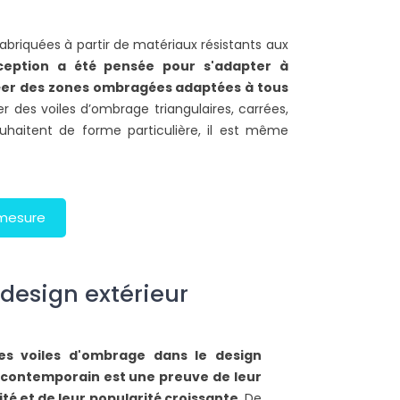
ire la suite
abriquées à partir de matériaux résistants aux
ception a été pensée pour s'adapter à
réer des zones ombragées adaptées à tous
er des voiles d’ombrage triangulaires, carrées,
ouhaitent de forme particulière, il est même
 mesure
 design extérieur
des voiles d'ombrage dans le design
 contemporain est une preuve de leur
ité et de leur popularité croissante
. De