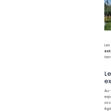
Les
ext
ter
L
ex
Au-
esp
occ
éga