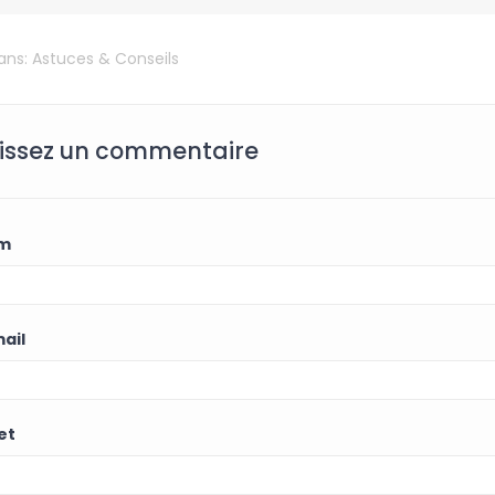
dans:
Astuces & Conseils
issez un commentaire
m
ail
et