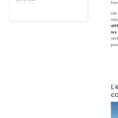
fon
Les
ray
dif
les
rec
pos
L'
c