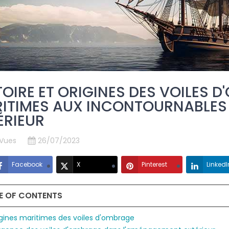
TOIRE ET ORIGINES DES VOILES D
ITIMES AUX INCONTOURNABLES
ÉRIEUR
 Vues
26/07/2023
Facebook
X
Pinterest
LinkedI
E OF CONTENTS
igines maritimes des voiles d'ombrage