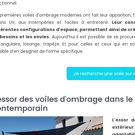
L
ctionnel.
 premières voiles d'ombrage modernes ont fait leur apparition, f
ons UV, aux intempéries et faciles à entretenir.
Leur con
férentes configurations d'espace, permettant ainsi de c
 besoins et les envies.
Aujourd’hui il est possible de se procur
tangulaire, losange, trapèze. Et pour celles et ceux qui en s
sible d’en designer de forme spécifique.
Je recherche une voile sur
essor des voiles d'ombrage dans le
ontemporain
L'essor 
extérieur
adaptabil