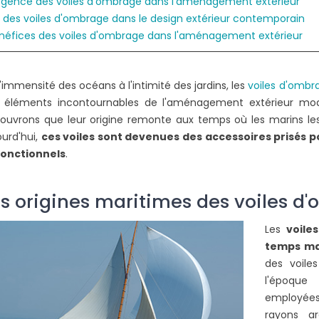
gence des voiles d'ombrage dans l'aménagement extérieur
r des voiles d'ombrage dans le design extérieur contemporain
néfices des voiles d'ombrage dans l'aménagement extérieur
ER UNE
COMMENT UTILISER UNE
OIS AU SOL ?
PINCE À SERTIR ?
2188 vues
l'immensité des océans à l'intimité des jardins, les
voiles d'ombr
 propriétaires
Pour le sertissage des connecteurs
L
 éléments incontournables de l'aménagement extérieur mode
ourd'hui d'installer
de votre voile d'ombrage,
ouvrons que leur origine remonte aux temps où les marins l
s au sol pour leur
l'utilisation d'une pince est le choix
b
ourd'hui,
ces voiles sont devenues des accessoires prisés p
...
le plus logique....
d
fonctionnels
.
Lire la suite
L
s origines maritimes des voiles d
Les
voile
temps ma
des voile
l'époque 
employées
rayons ar