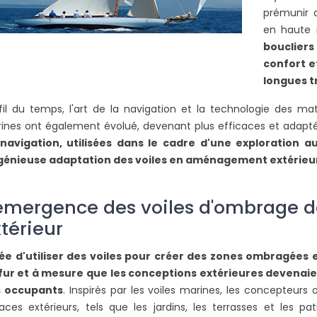
prémunir 
en haute
boucliers
confort e
longues t
fil du temps, l'art de la navigation et la technologie des mat
ines ont également évolué, devenant plus efficaces et adapté
navigation, utilisées dans le cadre d'une exploration a
ngénieuse adaptation des voiles en aménagement extérieu
DUE EXTÉRIEURE
COMMENT COUVRIR UNE
 CONTRE LE
PERGOLA POUR SE PROTÉGER
PLUIE
DE LA PLUIE ET DU SOLEIL ?
'émergence des voiles d'ombrage
24744 vues
térieur
frais est un besoin
Pour réduire la luminosité, les
L
dée d'utiliser des voiles pour créer des zones ombragées
 on habite une
sensations de chaleur ou pour
m
fur et à mesure que les conceptions extérieures devenaien
e. Grâce à la toile
agrandir votre espace vie,
i
 occupants
. Inspirés par les voiles marines, les concepteur
n’hésitez pas à intégrer sur...
l
aces extérieurs, tels que les jardins, les terrasses et les p
Lire la suite