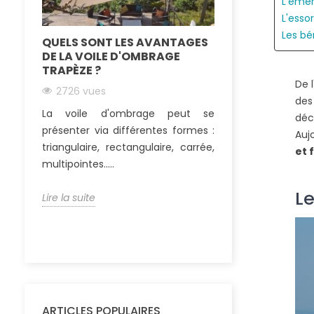
L'émer
L'esso
Les bé
QUELS SONT LES AVANTAGES
COMMENT FIX
DE LA VOILE D'OMBRAGE
PERGOLA EN B
TRAPÈZE ?
2561 vues
De 
2726 vues
De nombreux
des
La voile d'ombrage peut se
choisissent auj
déc
présenter via différentes formes :
une pergola boi
Auj
triangulaire, rectangulaire, carrée,
terrasse. Ainsi, ils
et 
multipointes.....
Lire la suite
Le
Lire la suite
ARTICLES POPULAIRES