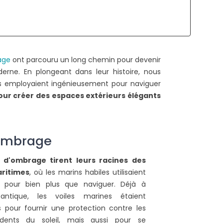
COMMENT TENDRE UNE TOILE
QUELLES SONT LES
D'OMBRAGE ?
AUTORISATIONS
NÉCESSAIRES POUR U
2709 vues
PERGOLA ADOSSÉE ?
age
ont parcouru un long chemin pour devenir
ors de l'installation de votre toile
rne. En plongeant dans leur histoire, nous
2124 vues
d'ombrage, il est nécessaire de
es employaient ingénieusement pour naviguer
Pour l'installation des p
ien la tendre pour améliorer sa
our créer des espaces extérieurs élégants
des carports, ce
urée de vie....
autorisations sont néc
Ces documents officiels..
ire la suite
'ombrage
Lire la suite
s d'ombrage tirent leurs racines des
ritimes
, où les marins habiles utilisaient
s pour bien plus que naviguer. Déjà à
antique, les voiles marines étaient
 pour fournir une protection contre les
dents du soleil, mais aussi pour se