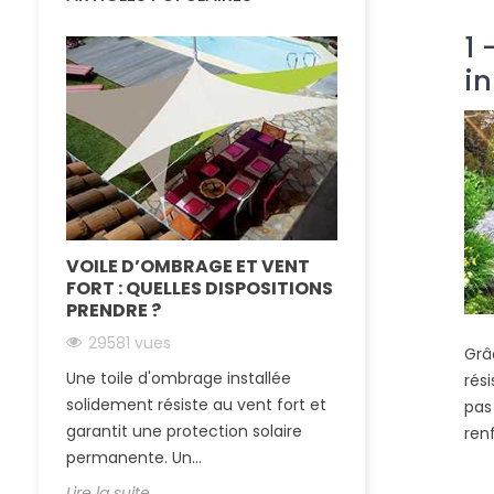
1 
i
VOILE D’OMBRAGE ET VENT
LA TOILE TEN
FORT : QUELLES DISPOSITIONS
IMPERMÉABLE
PRENDRE ?
SOLEIL ET LA 
29581 vues
24906 vues
Grâ
Une toile d'ombrage installée
Passer l’été au 
rés
solidement résiste au vent fort et
essentiel quand
pas
garantit une protection solaire
région ensoleillé
ren
permanente. Un...
tendue...
Lire la suite
Lire la suite