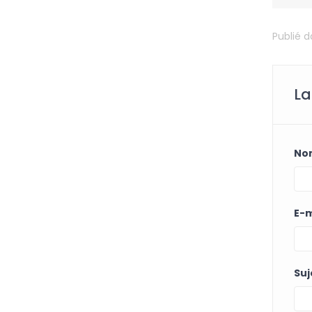
Publié 
La
No
E-m
Suj