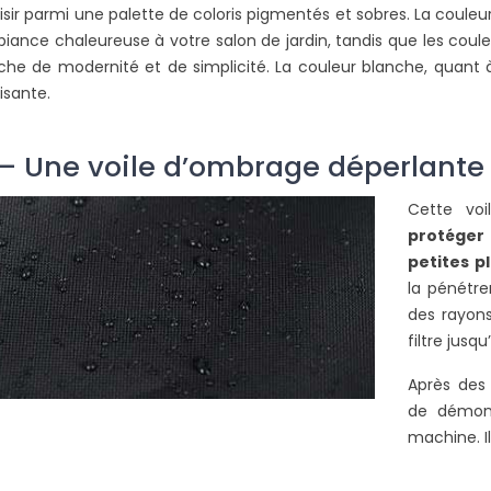
isir parmi une palette de coloris pigmentés et sobres. La couleu
iance chaleureuse à votre salon de jardin, tandis que les coul
che de modernité et de simplicité. La couleur blanche, quant
isante.
 – Une voile d’ombrage déperlante
Cette voi
protéger
petites p
la pénétre
des rayons
filtre jusq
Après des 
de démont
machine. Il