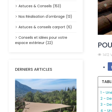
Astuces & Conseils (153)
Nos Réalisation d'ombrage (13)
Astuces & conseils carport (6)
Conseils et idées pour votre
POU
espace extérieur (22)
1412 
DERNIERS ARTICLES
TABL
1 – Un
2 – De
3 – De
4 – Un