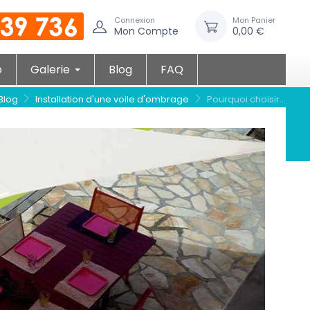
Connexion
Mon Panier
Mon Compte
0,00 €
o
Galerie
Blog
FAQ
Blog
Installation d'une voile d'ombrage
Pourquoi choisir...