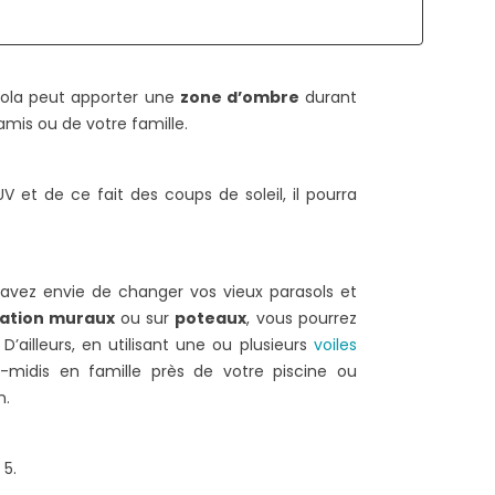
COMMENT TENDRE UNE TOILE
QUELLES SONT LES
D'OMBRAGE ?
AUTORISATIONS
rgola peut apporter une
zone d’ombre
durant
NÉCESSAIRES POUR U
2733 vues
amis ou de votre famille.
PERGOLA ADOSSÉE ?
ors de l'installation de votre toile
2135 vues
d'ombrage, il est nécessaire de
 et de ce fait des coups de soleil, il pourra
Pour l'installation des p
ien la tendre pour améliorer sa
des carports, ce
urée de vie....
autorisations sont néc
Ces documents officiels..
ire la suite
avez envie de changer vos vieux parasols et
xation muraux
ou sur
poteaux
, vous pourrez
Lire la suite
D’ailleurs, en utilisant une ou plusieurs
voiles
s-midis en famille près de votre piscine ou
n.
 5.