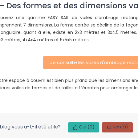
 – Des formes et des dimensions va
rouvez une gamme EASY SAIL de voiles d’ombrage rectangula
prennent 7 dimensions. La forme carrée se décline de la façon s
tangulaire, quant à elle, existe en 2x3 mètres et 3x4.5 mètres
x3 mètres, 4x4x4 mètres et 5x5x5 mètres.
Je consulte les voiles d'ombrage recta
votre espace à couvrir est bien plus grand que les dimensions én
sieurs voiles de formes et de tailles différentes pour ombrager l
blog vous a-t-il été utile?
Oui
(0)
Non
(0)