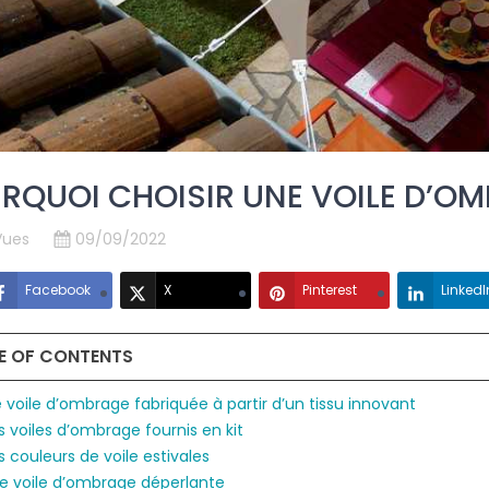
RQUOI CHOISIR UNE VOILE D’OM
Vues
09/09/2022
Facebook
X
Pinterest
LinkedI
E OF CONTENTS
e voile d’ombrage fabriquée à partir d’un tissu innovant
s voiles d’ombrage fournis en kit
s couleurs de voile estivales
e voile d’ombrage déperlante