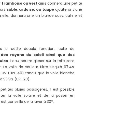
r
framboise ou vert anis
donnera une petite
eurs
sable, ardoise, ou taupe
ajouteront une
 à elle, donnera une ambiance cosy, calme et
le a cette double fonction, celle de
 des rayons du soleil ainsi que des
luies
. L’eau pourra glisser sur la toile sans
r. La voile de couleur filtre jusqu’à 97.4%
 UV (UPF 40) tandis que la voile blanche
u’à 95.9% (UPF 20).
petites pluies passagères, il est possible
er la voile solaire et de la passer en
 est conseillé de la laver à 30°.