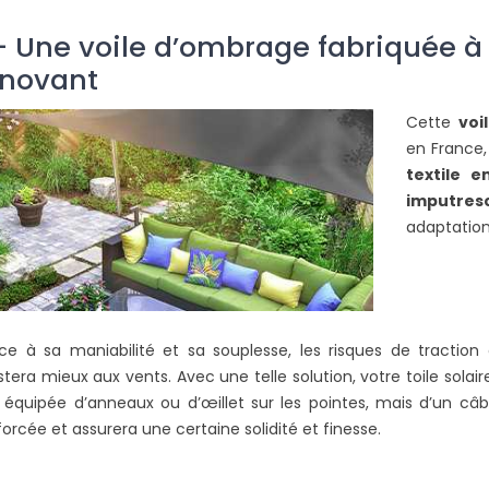
– Une voile d’ombrage fabriquée à p
nnovant
Cette
voi
en France,
textile e
imputresc
adaptation
DUE EXTÉRIEURE
COMMENT COUVRIR UNE
 CONTRE LE
PERGOLA POUR SE PROTÉGER
PLUIE
DE LA PLUIE ET DU SOLEIL ?
24769 vues
ce à sa maniabilité et sa souplesse, les risques de traction
frais est un besoin
Pour réduire la luminosité, les
istera mieux aux vents. Avec une telle solution, votre toile sol
L
 on habite une
sensations de chaleur ou pour
 équipée d’anneaux ou d’œillet sur les pointes, mais d’un câble
m
e. Grâce à la toile
agrandir votre espace vie,
forcée et assurera une certaine solidité et finesse.
i
n’hésitez pas à intégrer sur...
l
Lire la suite