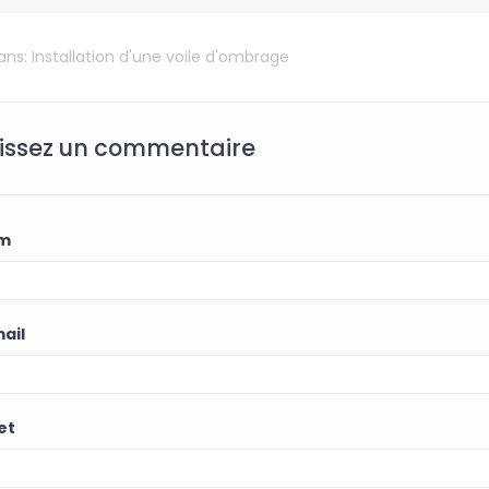
dans:
Installation d'une voile d'ombrage
issez un commentaire
m
ail
et