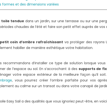
s formes et des dimensions variées
ER UNE
COMMENT UTILISER UNE
OIS AU SOL ?
PINCE À SERTIR ?
e
toile tendue
dans un jardin, sur une terrasse ou sur une pe
2202 vues
 périodes chaudes de l’été et faire son petit effet auprès de vos 
 propriétaires
Pour le sertissage des connecteurs
L
ourd'hui d'installer
de votre voile d'ombrage,
petit coin d’ombre rafraîchissant
va protéger des rayons UV
s au sol pour leur
l'utilisation d'une pince est le choix
b
lement habiller de manière esthétique votre habitation.
...
le plus logique....
d
Lire la suite
L
s recommandons d’installer ce type de solution lorsque vous 
ner de l’espace au sol. En s’accrochant à des
supports de fi
nager votre espace extérieur de la meilleure façon qu’il soit. 
mbrage
, vous pourrez créer l’ombre parfaite pour vos aprè
plement au calme sur un transat ou dans votre canapé de jardi
oile Easy Sail a des qualités que vous ignoriez peut-être, en voici