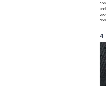
cho
amb
tou
apa
4