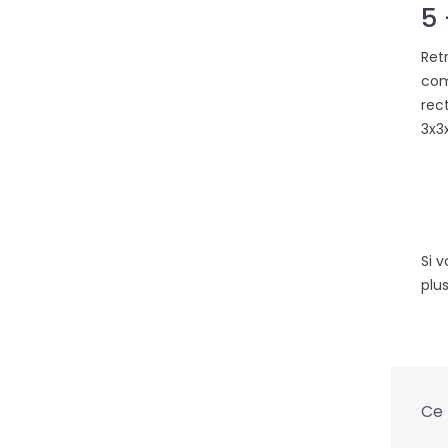
5
Ret
com
rec
3x3
Si 
plu
Ce 