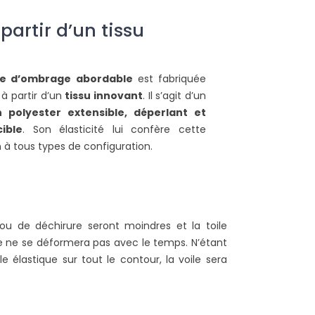
artir d’un tissu
le d’ombrage
abordable
est fabriquée
 à partir d’un
tissu innovant
. Il s’agit d’un
n polyester extensible, déperlant et
ible
. Son élasticité lui confère cette
 à tous types de configuration.
POURQUOI CHOISIR
COMMENT INSTALLER
D'INSTALLER UNE VOILE
VOILE D'OMBRAGE SU
D'OMBRAGE RECTANGULAIRE
BALCON ?
5X4M DANS SON JARDIN ?
23398 vues
24326 vues
 ou de déchirure seront moindres et la toile
Faites de l’ombre sur vot
aire ne se déformera pas avec le temps. N’étant
a voile d’ombrage rectangulaire 5
en installant une voile d
 élastique sur tout le contour, la voile sera
ètres par 4 mètres est
Suivez nos indications pour
ndéniablement un des modèles
de la...
es plus demandés, elle...
Lire la suite