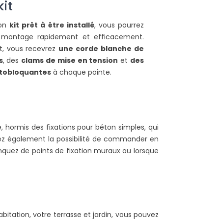
kit
ire la suite
son
kit prêt à être installé
, vous pourrez
le montage rapidement et efficacement.
t, vous recevrez
une corde blanche de
s
, des
clams de mise en tension
et
des
utobloquantes
à chaque pointe.
, hormis des fixations pour béton simples, qui
ez également la possibilité de commander en
quez de points de fixation muraux ou lorsque
bitation, votre terrasse et jardin, vous pouvez