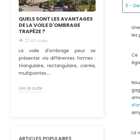
5 – De
QUELS SONT LES AVANTAGES
COMMENT FIX
DE LA VOILE D'OMBRAGE
PERGOLA EN B
Un
TRAPÈZE ?
2573 vues
les
2743 vues
De nombreux
La voile d'ombrage peut se
choisissent auj
Ce
présenter via différentes formes :
une pergola boi
éga
triangulaire, rectangulaire, carrée,
terrasse. Ainsi, ils
multipointes.....
Lire la suite
Nou
Lire la suite
gag
amé
d’o
sim
La v
ARTICLES POPULAIRES