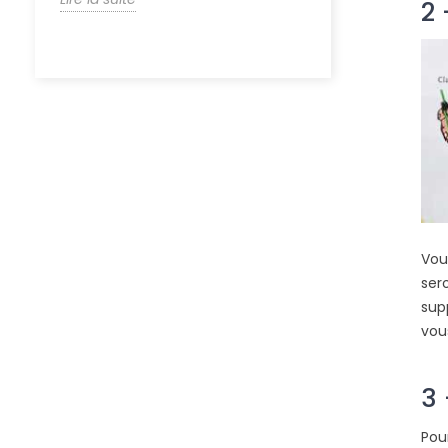
2 
Vou
ser
sup
vou
3 
Pou