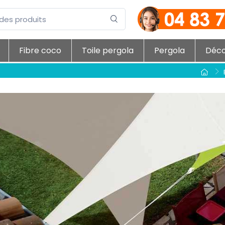
Fibre coco
Toile pergola
Pergola
Déc