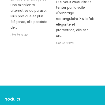
Et si vous vous laissez
En
une excellente
tenter par la voile
fo
alternative au parasol.
d'ombrage
de
Plus pratique et plus
rectangulaire ? A la fois
d
élégante, elle possède
élégante et
po
de...
protectrice, elle est
dé
Lire la suite
un...
Li
Lire la suite
Suivez-nous
Produits