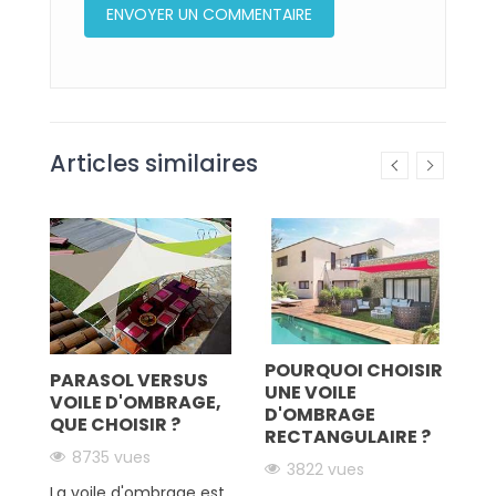
Articles similaires
IR
POURQUOI CHOISIR
z
PARASOL VERSUS
C
UNE VOILE
VOILE D'OMBRAGE,
D
D'OMBRAGE
QUE CHOISIR ?
J
RECTANGULAIRE ?
T
8735 vues
3822 vues
!
La voile d'ombrage est