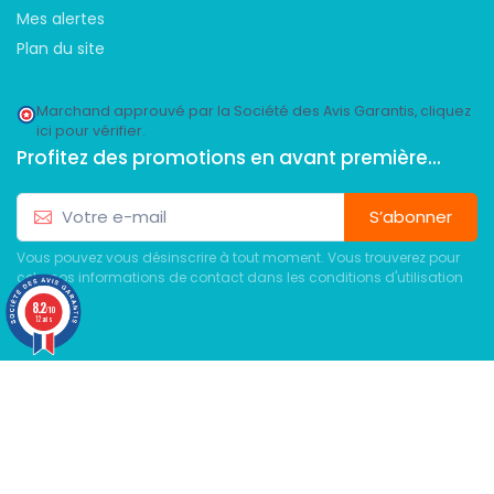
Mes alertes
Plan du site
Marchand approuvé par la Société des Avis Garantis,
cliquez
ici pour vérifier
.
Profitez des promotions en avant première...
S’abonner
Vous pouvez vous désinscrire à tout moment. Vous trouverez pour
cela nos informations de contact dans les conditions d'utilisation
du site.
8.2
/10
12 avis