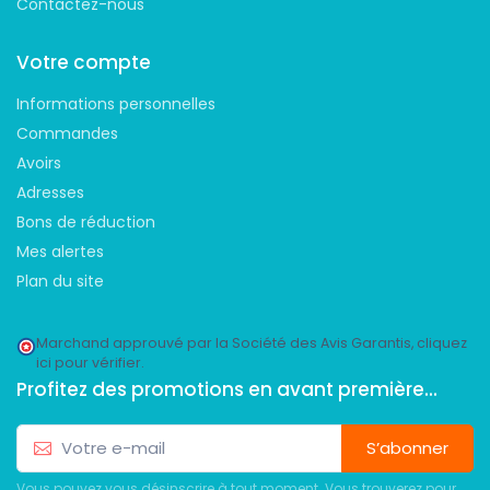
Contactez-nous
Votre compte
Informations personnelles
Commandes
Avoirs
Adresses
Bons de réduction
Mes alertes
Plan du site
Marchand approuvé par la Société des Avis Garantis,
cliquez
ici pour vérifier
.
Profitez des promotions en avant première...
S’abonner
Vous pouvez vous désinscrire à tout moment. Vous trouverez pour