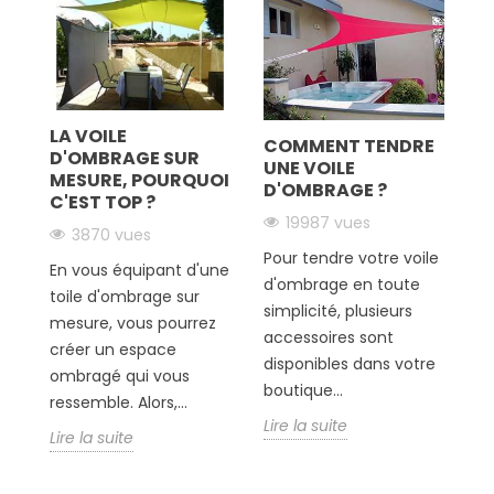
 À
LA VOILE
COMMENT TENDRE
O
D'OMBRAGE SUR
ler
UNE VOILE
D
MESURE, POURQUOI
D'OMBRAGE ?
C'EST TOP ?
19987 vues
3870 vues
V
e
Pour tendre votre voile
e
En vous équipant d'une
d'ombrage en toute
c
toile d'ombrage sur
simplicité, plusieurs
to
mesure, vous pourrez
accessoires sont
Bo
créer un espace
disponibles dans votre
pe
ombragé qui vous
boutique...
pr
ressemble. Alors,...
Lire la suite
Li
Lire la suite