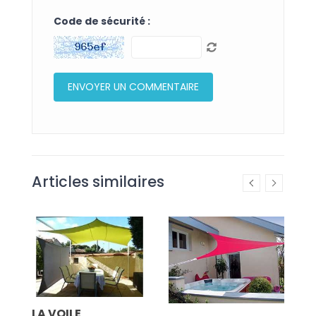
Code de sécurité :
Articles similaires
 À
LA VOILE