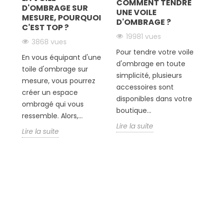
COMMENT TENDRE
O
D'OMBRAGE SUR
ler
UNE VOILE
D
MESURE, POURQUOI
D'OMBRAGE ?
C'EST TOP ?
19981 vues
3868 vues
V
e
Pour tendre votre voile
e
En vous équipant d'une
d'ombrage en toute
c
toile d'ombrage sur
simplicité, plusieurs
to
mesure, vous pourrez
accessoires sont
Bo
créer un espace
disponibles dans votre
pe
ombragé qui vous
boutique...
pr
ressemble. Alors,...
Lire la suite
Li
Lire la suite
Suivez-nous