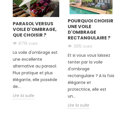
POURQUOI CHOISIR
z
PARASOL VERSUS
C
UNE VOILE
VOILE D'OMBRAGE,
D
D'OMBRAGE
QUE CHOISIR ?
J
RECTANGULAIRE ?
T
8719 vues
3815 vues
!
La voile d'ombrage est
Et si vous vous laissez
En
une excellente
tenter par la voile
fo
alternative au parasol.
d'ombrage
de
Plus pratique et plus
rectangulaire ? A la fois
d
élégante, elle possède
élégante et
po
de...
protectrice, elle est
dé
Lire la suite
un...
Li
Lire la suite