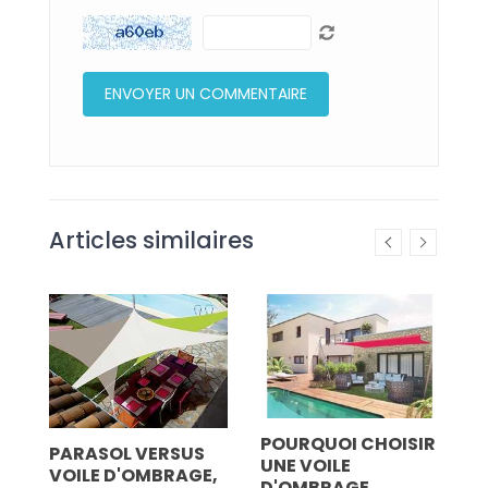
Articles similaires
IR
POURQUOI CHOISIR
z
PARASOL VERSUS
C
UNE VOILE
VOILE D'OMBRAGE,
D
D'OMBRAGE