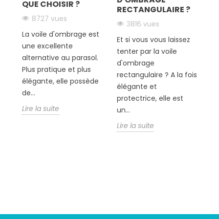
QUE CHOISIR ?
J
RECTANGULAIRE ?
T
8727 vues
3816 vues
!
La voile d'ombrage est
Et si vous vous laissez
En
une excellente
tenter par la voile
fo
alternative au parasol.
d'ombrage
de
Plus pratique et plus
rectangulaire ? A la fois
d
élégante, elle possède
élégante et
po
de...
protectrice, elle est
dé
Lire la suite
un...
Li
Lire la suite
Suivez-nous