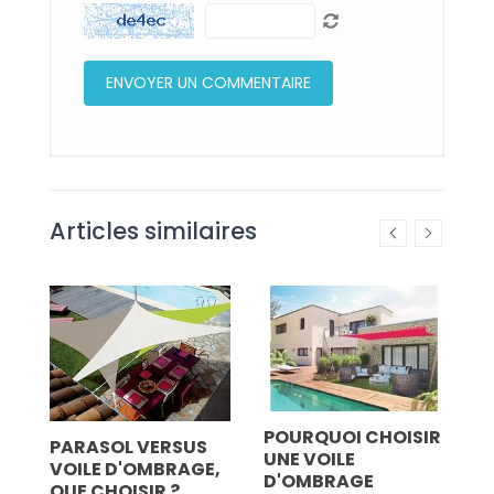
Articles similaires
IR
POURQUOI CHOISIR
z
PARASOL VERSUS
C
UNE VOILE
VOILE D'OMBRAGE,
D
D'OMBRAGE
QUE CHOISIR ?
J