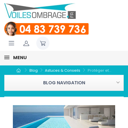
MENU
Blog
Astuces & Conseils
Protéger et...
BLOG NAVIGATION