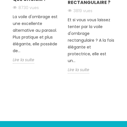
RECTANGULAIRE ?
T
8730 vues
3819 vues
!
La voile d'ombrage est
Et si vous vous laissez
En
une excellente
tenter par la voile
fo
alternative au parasol.
d'ombrage
de
Plus pratique et plus
rectangulaire ? A la fois
d
élégante, elle possède
élégante et
po
de...
protectrice, elle est
dé
Lire la suite
un...
Li
Lire la suite
Suivez-nous