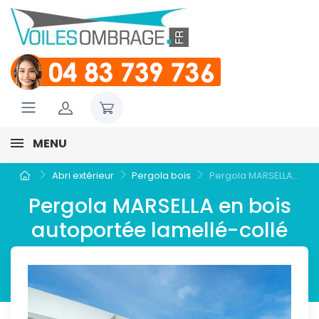
MENU
Abri extérieur
Pergola bois
Pergola MARSELLA...
Pergola MARSELLA en bois
autoportée lamellé-collé