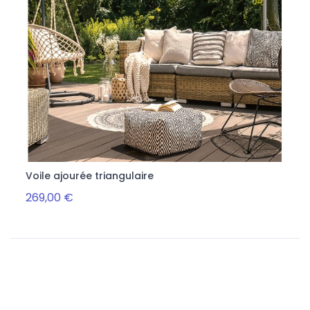
Voile ajourée triangulaire
Câbl
269,00 €
2,59